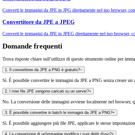
Converti le immagini da JPE in JPG direttamente nel tuo browser, co
Convertitore da JPE a JPEG
Converti le immagini da JPE in JPEG direttamente nel tuo browser, c
Domande frequenti
Trova risposte chiare sull’utilizzo di questo strumento online per imm
1
.
Il convertitore da JPE a PNG è gratuito?
−
Sì. È possibile convertire le immagini da JPE a PNG senza creare un a
2
.
I miei file JPE vengono caricati su un server?
+
No. La conversione delle immagini avviene localmente nel browser, qui
3
.
È possibile convertire in batch le immagini da JPE a PNG?
+
Sì. È possibile aggiungere più file JPE, applicare le stesse impostazioni
4
.
La conversione di un'immagine modifica i suoi diritti d'uso?
+