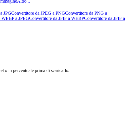
l’immagine
Altro...
 a JPG
Convertitore da JPEG a PNG
Convertitore da PNG a
da WEBP a JPEG
Convertitore da JFIF a WEBP
Convertitore da JFIF a
l o in percentuale prima di scaricarlo.