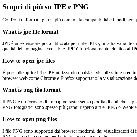
Scopri di più su JPE e PNG
Confronta i formati, gli usi più comuni, la compatibilità e i modi per apr
What is jpe file format
JPE è un'estensione poco utilizzata per i file JPEG, un'altra variant
qualità dell'immagine accettabile. JPE è funzionalmente identico al JPG
How to open jpe files
È possibile aprire i file JPE utilizzando qualsiasi visualizzatore o
browser web come Chrome e Firefox supportano la visualizzazione dei f
What is png file format
Il PNG è un formato di immagine raster senza perdita di dati che suppor
PNG fotografici sono spesso più grandi rispetto a file JPEG o WebP e
How to open png files
I file PNG sono supportati dai browser moderni, dai visualizzatori di i
PNG una scelta comune per la grafica web trasparente.