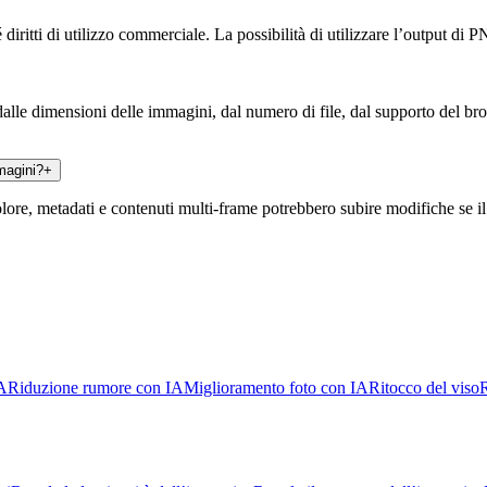
iritti di utilizzo commerciale. La possibilità di utilizzare l’output di P
dalle dimensioni delle immagini, dal numero di file, dal supporto del br
magini?
+
e, metadati e contenuti multi-frame potrebbero subire modifiche se il f
IA
Riduzione rumore con IA
Miglioramento foto con IA
Ritocco del viso