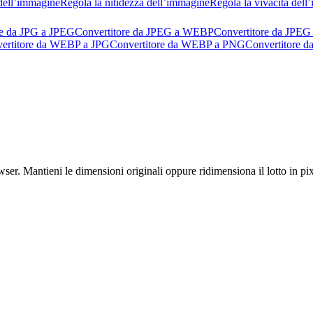
dell’immagine
Regola la nitidezza dell’immagine
Regola la vivacità del
re da JPG a JPEG
Convertitore da JPEG a WEBP
Convertitore da JPEG
ertitore da WEBP a JPG
Convertitore da WEBP a PNG
Convertitore 
. Mantieni le dimensioni originali oppure ridimensiona il lotto in pixe