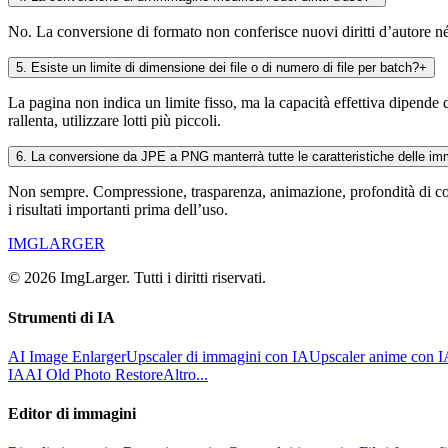
No. La conversione di formato non conferisce nuovi diritti d’autore né d
5
.
Esiste un limite di dimensione dei file o di numero di file per batch?
+
La pagina non indica un limite fisso, ma la capacità effettiva dipende 
rallenta, utilizzare lotti più piccoli.
6
.
La conversione da JPE a PNG manterrà tutte le caratteristiche delle im
Non sempre. Compressione, trasparenza, animazione, profondità di color
i risultati importanti prima dell’uso.
IMGLARGER
© 2026 ImgLarger. Tutti i diritti riservati.
Strumenti di IA
AI Image Enlarger
Upscaler di immagini con IA
Upscaler anime con 
IA
AI Old Photo Restore
Altro...
Editor di immagini