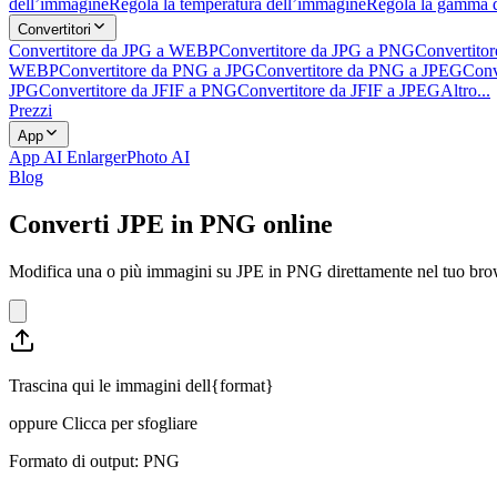
dell’immagine
Regola la temperatura dell’immagine
Regola la gamma 
Convertitori
Convertitore da JPG a WEBP
Convertitore da JPG a PNG
Convertito
WEBP
Convertitore da PNG a JPG
Convertitore da PNG a JPEG
Conv
JPG
Convertitore da JFIF a PNG
Convertitore da JFIF a JPEG
Altro...
Prezzi
App
App AI Enlarger
Photo AI
Blog
Converti JPE in PNG online
Modifica una o più immagini su JPE in PNG direttamente nel tuo browser
Trascina qui le immagini dell{format}
oppure
Clicca per sfogliare
Formato di output: PNG