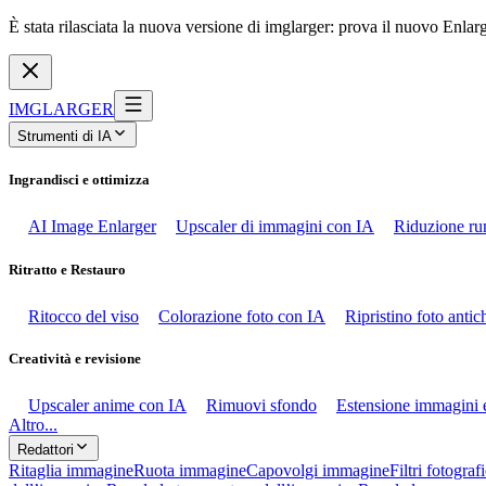
È stata rilasciata la nuova versione di imglarger: prova il nuovo Enlar
IMGLARGER
Strumenti di IA
Ingrandisci e ottimizza
AI Image Enlarger
Upscaler di immagini con IA
Riduzione ru
Ritratto e Restauro
Ritocco del viso
Colorazione foto con IA
Ripristino foto anti
Creatività e revisione
Upscaler anime con IA
Rimuovi sfondo
Estensione immagini 
Altro...
Redattori
Ritaglia immagine
Ruota immagine
Capovolgi immagine
Filtri fotografi