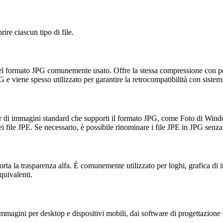
ire ciascun tipo di file.
e del formato JPG comunemente usato. Offre la stessa compressione con pe
 e viene spesso utilizzato per garantire la retrocompatibilità con siste
 editor di immagini standard che supporti il formato JPG, come Foto d
ile JPE. Se necessario, è possibile rinominare i file JPE in JPG senza
ta la trasparenza alfa. È comunemente utilizzato per loghi, grafica di i
quivalenti.
mmagini per desktop e dispositivi mobili, dai software di progettazione e