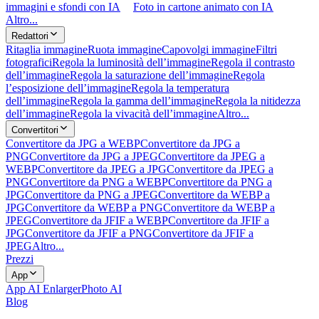
immagini e sfondi con IA
Foto in cartone animato con IA
Altro...
Redattori
Ritaglia immagine
Ruota immagine
Capovolgi immagine
Filtri
fotografici
Regola la luminosità dell’immagine
Regola il contrasto
dell’immagine
Regola la saturazione dell’immagine
Regola
l’esposizione dell’immagine
Regola la temperatura
dell’immagine
Regola la gamma dell’immagine
Regola la nitidezza
dell’immagine
Regola la vivacità dell’immagine
Altro...
Convertitori
Convertitore da JPG a WEBP
Convertitore da JPG a
PNG
Convertitore da JPG a JPEG
Convertitore da JPEG a
WEBP
Convertitore da JPEG a JPG
Convertitore da JPEG a
PNG
Convertitore da PNG a WEBP
Convertitore da PNG a
JPG
Convertitore da PNG a JPEG
Convertitore da WEBP a
JPG
Convertitore da WEBP a PNG
Convertitore da WEBP a
JPEG
Convertitore da JFIF a WEBP
Convertitore da JFIF a
JPG
Convertitore da JFIF a PNG
Convertitore da JFIF a
JPEG
Altro...
Prezzi
App
App AI Enlarger
Photo AI
Blog