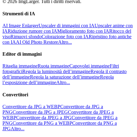
© 2026 ImgLarger. Tutti i diritti riservati.
Strumenti di IA
AI Image Enlarger
Upscaler di immagini con IA
Upscaler anime con
IA
Riduzione rumore con IA
Miglioramento foto con IA
Ritocco del
viso
Rimuovi sfondo
Colorazione foto con IA
Ripristino foto antiche
con IA
AI Old Photo Restore
Altro...
Editor di immagini
Ritaglia immagine
Ruota immagine
Capovolgi immagine
Filtri
fotografici
Regola la luminosità dell’immagine
Regola il contrasto
dell’immagine
Regola la saturazione dell’immagine
Regola
l’esposizione dell’immagine
Altro...
Convertitori
Convertitore da JPG a WEBP
Convertitore da JPG a
PNG
Convertitore da JPG a JPEG
Convertitore da JPEG a
WEBP
Convertitore da JPEG a JPG
Convertitore da JPEG a
PNG
Convertitore da PNG a WEBP
Convertitore da PNG a
JPG
Altro...