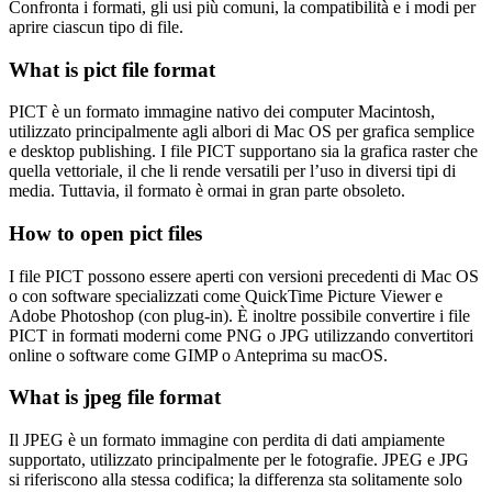
Confronta i formati, gli usi più comuni, la compatibilità e i modi per
aprire ciascun tipo di file.
What is pict file format
PICT è un formato immagine nativo dei computer Macintosh,
utilizzato principalmente agli albori di Mac OS per grafica semplice
e desktop publishing. I file PICT supportano sia la grafica raster che
quella vettoriale, il che li rende versatili per l’uso in diversi tipi di
media. Tuttavia, il formato è ormai in gran parte obsoleto.
How to open pict files
I file PICT possono essere aperti con versioni precedenti di Mac OS
o con software specializzati come QuickTime Picture Viewer e
Adobe Photoshop (con plug-in). È inoltre possibile convertire i file
PICT in formati moderni come PNG o JPG utilizzando convertitori
online o software come GIMP o Anteprima su macOS.
What is jpeg file format
Il JPEG è un formato immagine con perdita di dati ampiamente
supportato, utilizzato principalmente per le fotografie. JPEG e JPG
si riferiscono alla stessa codifica; la differenza sta solitamente solo