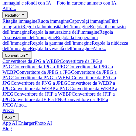
immagini e sfondi con IA
Foto in cartone animato con IA
Altro...
Redattori
Ritaglia immagine
Ruota immagine
Capovolgi immagine
Filtri
fotografici
Regola la luminosità dell’immagine
Regola il contrasto
dell’immagine
Regola la saturazione dell’immagine
Regola
l’esposizione dell’immagine
Regola la temperatura
dell’immagine
Regola la gamma dell’immagine
Regola la nitidezza
dell’immagine
Regola la vivacità dell’immagine
Altro...
Convertitori
Convertitore da JPG a WEBP
Convertitore da JPG a
PNG
Convertitore da JPG a JPEG
Convertitore da JPEG a
WEBP
Convertitore da JPEG a JPG
Convertitore da JPEG a
PNG
Convertitore da PNG a WEBP
Convertitore da PNG a
JPG
Convertitore da PNG a JPEG
Convertitore da WEBP a
JPG
Convertitore da WEBP a PNG
Convertitore da WEBP a
JPEG
Convertitore da JFIF a WEBP
Convertitore da JFIF a
JPG
Convertitore da JFIF a PNG
Convertitore da JFIF a
JPEG
Altro...
Prezzi
App
App AI Enlarger
Photo AI
Blog