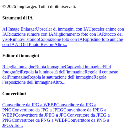
© 2026 ImgLarger. Tutti i diritti riservati.
Strumenti di IA
AI Image Enlarger
Upscaler di immagini con IA
Upscaler anime con
IA
Riduzione rumore con IA
Miglioramento foto con IA
Ritocco del
viso
Rimuovi sfondo
Colorazione foto con IA
Ripristino foto antiche
con IA
AI Old Photo Restore
Altro...
Editor di immagini
Ritaglia immagine
Ruota immagine
Capovolgi immagine
Filtri
fotografici
Regola la luminosità dell’immagine
Regola il contrasto
dell’immagine
Regola la saturazione dell’immagine
Regola
l’esposizione dell’immagine
Altro...
Convertitori
Convertitore da JPG a WEBP
Convertitore da JPG a
PNG
Convertitore da JPG a JPEG
Convertitore da JPEG a
WEBP
Convertitore da JPEG a JPG
Convertitore da JPEG a
PNG
Convertitore da PNG a WEBP
Convertitore da PNG a
JPG
Altro...