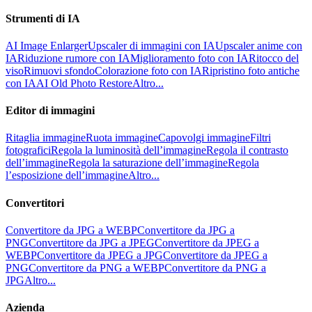
Strumenti di IA
AI Image Enlarger
Upscaler di immagini con IA
Upscaler anime con
IA
Riduzione rumore con IA
Miglioramento foto con IA
Ritocco del
viso
Rimuovi sfondo
Colorazione foto con IA
Ripristino foto antiche
con IA
AI Old Photo Restore
Altro...
Editor di immagini
Ritaglia immagine
Ruota immagine
Capovolgi immagine
Filtri
fotografici
Regola la luminosità dell’immagine
Regola il contrasto
dell’immagine
Regola la saturazione dell’immagine
Regola
l’esposizione dell’immagine
Altro...
Convertitori
Convertitore da JPG a WEBP
Convertitore da JPG a
PNG
Convertitore da JPG a JPEG
Convertitore da JPEG a
WEBP
Convertitore da JPEG a JPG
Convertitore da JPEG a
PNG
Convertitore da PNG a WEBP
Convertitore da PNG a
JPG
Altro...
Azienda