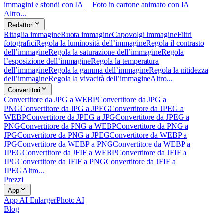
immagini e sfondi con IA
Foto in cartone animato con IA
Altro...
Redattori
Ritaglia immagine
Ruota immagine
Capovolgi immagine
Filtri
fotografici
Regola la luminosità dell’immagine
Regola il contrasto
dell’immagine
Regola la saturazione dell’immagine
Regola
l’esposizione dell’immagine
Regola la temperatura
dell’immagine
Regola la gamma dell’immagine
Regola la nitidezza
dell’immagine
Regola la vivacità dell’immagine
Altro...
Convertitori
Convertitore da JPG a WEBP
Convertitore da JPG a
PNG
Convertitore da JPG a JPEG
Convertitore da JPEG a
WEBP
Convertitore da JPEG a JPG
Convertitore da JPEG a
PNG
Convertitore da PNG a WEBP
Convertitore da PNG a
JPG
Convertitore da PNG a JPEG
Convertitore da WEBP a
JPG
Convertitore da WEBP a PNG
Convertitore da WEBP a
JPEG
Convertitore da JFIF a WEBP
Convertitore da JFIF a
JPG
Convertitore da JFIF a PNG
Convertitore da JFIF a
JPEG
Altro...
Prezzi
App
App AI Enlarger
Photo AI
Blog