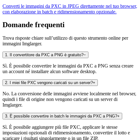
Converti le immagini da PXC in JPEG direttamente nel tuo browser,
con elaborazione in batch e ridimensionamento opzionale.
Domande frequenti
Trova risposte chiare sull’utilizzo di questo strumento online per
immagini Imglarger.
1
.
Il convertitore da PXC a PNG è gratuito?
−
Sì. È possibile convertire le immagini da PXC a PNG senza creare
un account né installare alcun software desktop.
2
.
I miei file PXC vengono caricati su un server?
+
No. La conversione delle immagini avviene localmente nel browser,
quindi i file di origine non vengono caricati su un server di
Imglarger.
3
.
È possibile convertire in batch le immagini da PXC a PNG?
+
Sì. È possibile aggiungere più file PXC, applicare le stesse
impostazioni opzionali di ridimensionamento, convertire il lotto e
scaricare i risultati singolarmente o in un file ZIP.