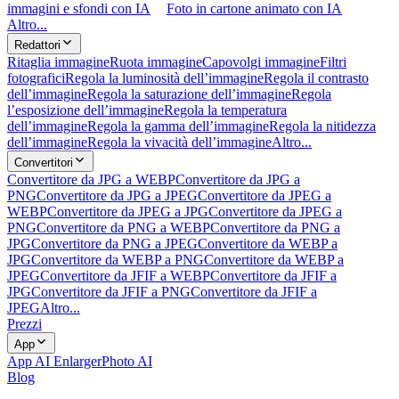
immagini e sfondi con IA
Foto in cartone animato con IA
Altro...
Redattori
Ritaglia immagine
Ruota immagine
Capovolgi immagine
Filtri
fotografici
Regola la luminosità dell’immagine
Regola il contrasto
dell’immagine
Regola la saturazione dell’immagine
Regola
l’esposizione dell’immagine
Regola la temperatura
dell’immagine
Regola la gamma dell’immagine
Regola la nitidezza
dell’immagine
Regola la vivacità dell’immagine
Altro...
Convertitori
Convertitore da JPG a WEBP
Convertitore da JPG a
PNG
Convertitore da JPG a JPEG
Convertitore da JPEG a
WEBP
Convertitore da JPEG a JPG
Convertitore da JPEG a
PNG
Convertitore da PNG a WEBP
Convertitore da PNG a
JPG
Convertitore da PNG a JPEG
Convertitore da WEBP a
JPG
Convertitore da WEBP a PNG
Convertitore da WEBP a
JPEG
Convertitore da JFIF a WEBP
Convertitore da JFIF a
JPG
Convertitore da JFIF a PNG
Convertitore da JFIF a
JPEG
Altro...
Prezzi
App
App AI Enlarger
Photo AI
Blog