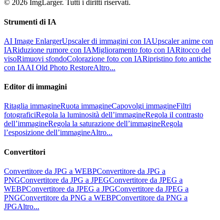
© 2026 ImgLarger. Tutti i diritti riservati.
Strumenti di IA
AI Image Enlarger
Upscaler di immagini con IA
Upscaler anime con
IA
Riduzione rumore con IA
Miglioramento foto con IA
Ritocco del
viso
Rimuovi sfondo
Colorazione foto con IA
Ripristino foto antiche
con IA
AI Old Photo Restore
Altro...
Editor di immagini
Ritaglia immagine
Ruota immagine
Capovolgi immagine
Filtri
fotografici
Regola la luminosità dell’immagine
Regola il contrasto
dell’immagine
Regola la saturazione dell’immagine
Regola
l’esposizione dell’immagine
Altro...
Convertitori
Convertitore da JPG a WEBP
Convertitore da JPG a
PNG
Convertitore da JPG a JPEG
Convertitore da JPEG a
WEBP
Convertitore da JPEG a JPG
Convertitore da JPEG a
PNG
Convertitore da PNG a WEBP
Convertitore da PNG a
JPG
Altro...