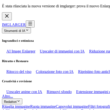
È stata rilasciata la nuova versione di imglarger: prova il nuovo Enlar
IMGLARGER
Strumenti di IA
Ingrandisci e ottimizza
AI Image Enlarger
Upscaler di immagini con IA
Riduzione ru
Ritratto e Restauro
Ritocco del viso
Colorazione foto con IA
Ripristino foto anti
Creatività e revisione
Upscaler anime con IA
Rimuovi sfondo
Estensione immagini 
Altro...
Redattori
Ritaglia immagine
Ruota immagine
Capovolgi immagine
Filtri fotografi