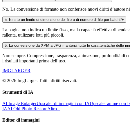
No. La conversione di formato non conferisce nuovi diritti d’autore né d
5
.
Esiste un limite di dimensione dei file o di numero di file per batch?
+
La pagina non indica un limite fisso, ma la capacità effettiva dipende 
rallenta, utilizzare lotti più piccoli.
6
.
La conversione da XPM a JPG manterrà tutte le caratteristiche delle i
Non sempre. Compressione, trasparenza, animazione, profondità di color
i risultati importanti prima dell’uso.
IMGLARGER
© 2026 ImgLarger. Tutti i diritti riservati.
Strumenti di IA
AI Image Enlarger
Upscaler di immagini con IA
Upscaler anime con 
IA
AI Old Photo Restore
Altro...
Editor di immagini