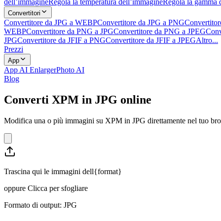
dell’immagine
Regola la temperatura dell’immagine
Regola la gamma 
Convertitori
Convertitore da JPG a WEBP
Convertitore da JPG a PNG
Convertito
WEBP
Convertitore da PNG a JPG
Convertitore da PNG a JPEG
Conv
JPG
Convertitore da JFIF a PNG
Convertitore da JFIF a JPEG
Altro...
Prezzi
App
App AI Enlarger
Photo AI
Blog
Converti XPM in JPG online
Modifica una o più immagini su XPM in JPG direttamente nel tuo browse
Trascina qui le immagini dell{format}
oppure
Clicca per sfogliare
Formato di output: JPG