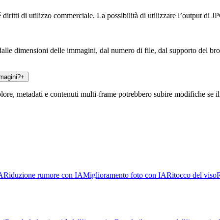
iritti di utilizzo commerciale. La possibilità di utilizzare l’output di JP
dalle dimensioni delle immagini, dal numero di file, dal supporto del br
mmagini?
+
e, metadati e contenuti multi-frame potrebbero subire modifiche se il f
IA
Riduzione rumore con IA
Miglioramento foto con IA
Ritocco del viso