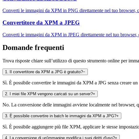
Converti le immagini da XPM in PNG direttamente nel tuo browser, c
Convertitore da XPM a JPEG
Converti le immagini da XPM in JPEG direttamente nel tuo browser, 
Domande frequenti
Trova risposte chiare sull’utilizzo di questo strumento online per imm
1
.
Il convertitore da XPM a JPG è gratuito?
−
Sì. È possibile convertire le immagini da XPM a JPG senza creare un 
2
.
I miei file XPM vengono caricati su un server?
+
No. La conversione delle immagini avviene localmente nel browser, qui
3
.
È possibile convertire in batch le immagini da XPM a JPG?
+
Sì. È possibile aggiungere più file XPM, applicare le stesse impostazion
4
.
La conversione di un'immagine modifica i suoi diritti d'uso?
+