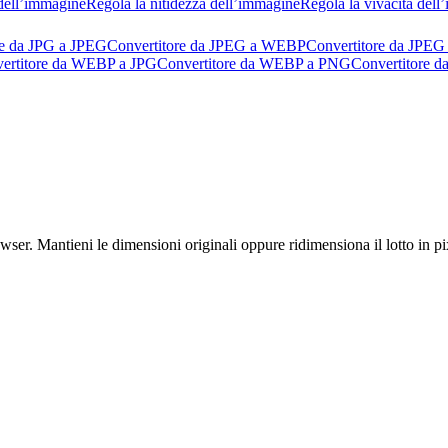
dell’immagine
Regola la nitidezza dell’immagine
Regola la vivacità del
re da JPG a JPEG
Convertitore da JPEG a WEBP
Convertitore da JPEG
ertitore da WEBP a JPG
Convertitore da WEBP a PNG
Convertitore 
r. Mantieni le dimensioni originali oppure ridimensiona il lotto in pixe