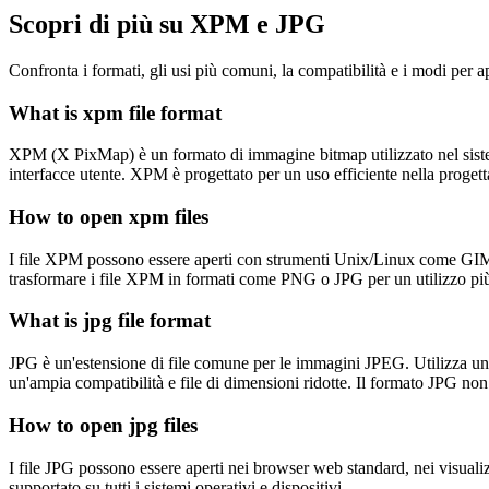
Scopri di più su XPM e JPG
Confronta i formati, gli usi più comuni, la compatibilità e i modi per apr
What is xpm file format
XPM (X PixMap) è un formato di immagine bitmap utilizzato nel sistem
interfacce utente. XPM è progettato per un uso efficiente nella progett
How to open xpm files
I file XPM possono essere aperti con strumenti Unix/Linux come GIMP
trasformare i file XPM in formati come PNG o JPG per un utilizzo più
What is jpg file format
JPG è un'estensione di file comune per le immagini JPEG. Utilizza una 
un'ampia compatibilità e file di dimensioni ridotte. Il formato JPG non
How to open jpg files
I file JPG possono essere aperti nei browser web standard, nei visualiz
supportato su tutti i sistemi operativi e dispositivi.