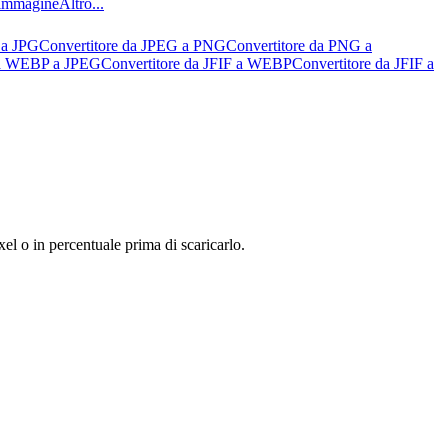
l’immagine
Altro...
 a JPG
Convertitore da JPEG a PNG
Convertitore da PNG a
da WEBP a JPEG
Convertitore da JFIF a WEBP
Convertitore da JFIF a
l o in percentuale prima di scaricarlo.