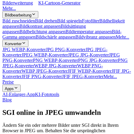
Bilderweiterung
KI-Cartoon-Generator
Mehr...
Bildbearbeitung
Bild zuschneiden
Bild drehen
Bild spiegeln
Fotofilter
Bildhelligkeit
anpassen
Bildkontrast anpassen
Bildsättigung
anpassen
Bildbelichtung anpassen
Bildtemperatur anpassen
Bild-
Gamma anpassen
Bildschärfe anpassen
Bildvibranz anpassen
Mehr...
Konverter
JPG WEBP-Konverter
JPG PNG-Konverter
JPG JPEG-
Konverter
JPEG WEBP-Konverter
JPEG JPG-Konverter
JPEG
PNG-Konverter
PNG WEBP-Konverter
PNG JPG-Konverter
PNG
JPEG-Konverter
WEBP JPG-Konverter
WEBP PNG-
Konverter
WEBP JPEG-Konverter
JFIF WEBP-Konverter
JFIF JPG-
Konverter
JFIF PNG-Konverter
JFIF JPEG-Konverter
Mehr...
Preise
Apps
AI-Enlarger-App
KI-Fototools
Blog
SGI online in JPEG umwandeln
Ändern Sie ein oder mehrere Bilder unter SGI direkt in Ihrem
Browser in JPEG um. Behalten Sie die ursprünglichen