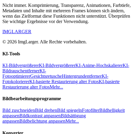
Nicht immer. Komprimierung, Transparenz, Animationen, Farbtiefe,
Metadaten und Inhalte mit mehreren Frames können sich ändern,
wenn das Zielformat diese Funktionen nicht unterstützt. Überprüfen
Sie wichtige Ergebnisse vor der Verwendung.
IMGLARGER
© 2026 ImgLarger. Alle Rechte vorbehalten.
KI-Tools
KI-Bildvergrößerer
KI-Bildvergrößerer
KI-Anime-Hochskalierer
KI-
Bildrauschentferner
KI-
Fotooptimierer
Gesichtsretusche
Hintergrundentferner
KI-
Fotokolorierer
KI-basierte Restaurierung alter Fotos
KI-basierte
Restaurierung alter Fotos
Mehr...
Bildbearbeitungsprogramme
Bild zuschneiden
Bild drehen
Bild spiegeln
Fotofilter
Bildhelligkeit
anpassen
Bildkontrast anpassen
Bildsättigung
anpassen
Bildbelichtung anpassen
Mehr...
Konverter