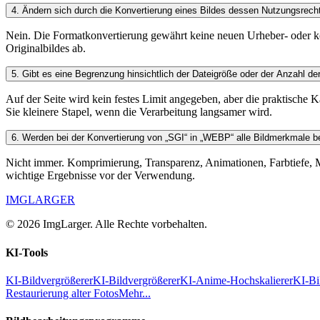
4
.
Ändern sich durch die Konvertierung eines Bildes dessen Nutzungsrech
Nein. Die Formatkonvertierung gewährt keine neuen Urheber- oder 
Originalbildes ab.
5
.
Gibt es eine Begrenzung hinsichtlich der Dateigröße oder der Anzahl de
Auf der Seite wird kein festes Limit angegeben, aber die praktisch
Sie kleinere Stapel, wenn die Verarbeitung langsamer wird.
6
.
Werden bei der Konvertierung von „SGI“ in „WEBP“ alle Bildmerkmale b
Nicht immer. Komprimierung, Transparenz, Animationen, Farbtiefe, M
wichtige Ergebnisse vor der Verwendung.
IMGLARGER
© 2026 ImgLarger. Alle Rechte vorbehalten.
KI-Tools
KI-Bildvergrößerer
KI-Bildvergrößerer
KI-Anime-Hochskalierer
KI-Bi
Restaurierung alter Fotos
Mehr...