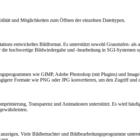
lität und Möglichkeiten zum Öffnen der einzelnen Dateitypen.
ations entwickeltes Bildformat. Es unterstützt sowohl Graustufen- als 
ür die hochwertige Bildwiedergabe und -bearbeitung in SGI-Systemen op
ungsprogrammen wie GIMP, Adobe Photoshop (mit Plugins) und ImageMa
ängigere Formate wie PNG oder JPG konvertieren, um den Zugriff und 
Komprimierung, Transparenz und Animationen unterstützt. Es wird häuf
gewährleisten.
nzeigen. Viele Bildbetrachter und Bildbearbeitungsprogramme unters
kann.