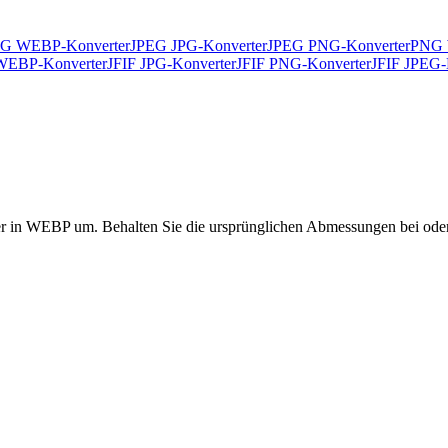
G WEBP-Konverter
JPEG JPG-Konverter
JPEG PNG-Konverter
PNG 
WEBP-Konverter
JFIF JPG-Konverter
JFIF PNG-Konverter
JFIF JPEG-
er in WEBP um. Behalten Sie die ursprünglichen Abmessungen bei oder 