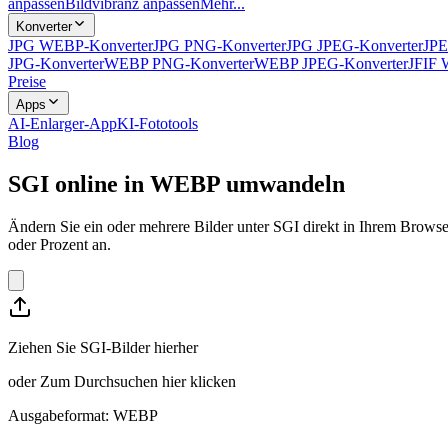
anpassen
Bildvibranz anpassen
Mehr...
Konverter
JPG WEBP-Konverter
JPG PNG-Konverter
JPG JPEG-Konverter
JPE
JPG-Konverter
WEBP PNG-Konverter
WEBP JPEG-Konverter
JFIF 
Preise
Apps
AI-Enlarger-App
KI-Fototools
Blog
SGI online in WEBP umwandeln
Ändern Sie ein oder mehrere Bilder unter SGI direkt in Ihrem Brows
oder Prozent an.
Ziehen Sie SGI-Bilder hierher
oder
Zum Durchsuchen hier klicken
Ausgabeformat: WEBP