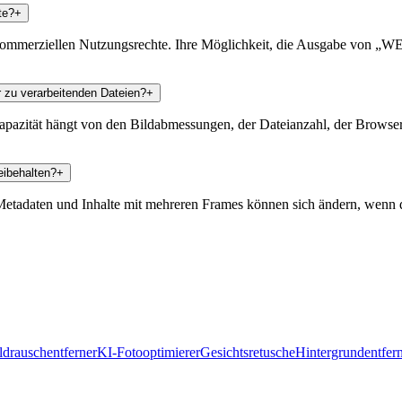
te?
+
kommerziellen Nutzungsrechte. Ihre Möglichkeit, die Ausgabe von „WE
r zu verarbeitenden Dateien?
+
e Kapazität hängt von den Bildabmessungen, der Dateianzahl, der Brow
eibehalten?
+
etadaten und Inhalte mit mehreren Frames können sich ändern, wenn da
ldrauschentferner
KI-Fotooptimierer
Gesichtsretusche
Hintergrundentfer