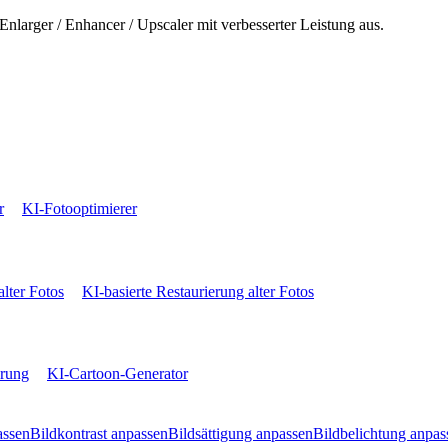
Enlarger / Enhancer / Upscaler mit verbesserter Leistung aus.
r
KI-Fotooptimierer
alter Fotos
KI-basierte Restaurierung alter Fotos
erung
KI-Cartoon-Generator
assen
Bildkontrast anpassen
Bildsättigung anpassen
Bildbelichtung anpas