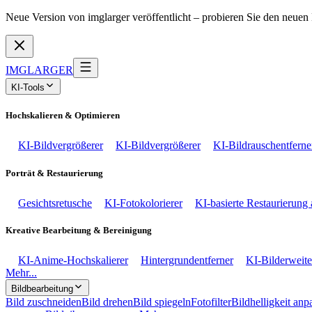
Neue Version von imglarger veröffentlicht – probieren Sie den neuen 
IMGLARGER
KI-Tools
Hochskalieren & Optimieren
KI-Bildvergrößerer
KI-Bildvergrößerer
KI-Bildrauschentferne
Porträt & Restaurierung
Gesichtsretusche
KI-Fotokolorierer
KI-basierte Restaurierung 
Kreative Bearbeitung & Bereinigung
KI-Anime-Hochskalierer
Hintergrundentferner
KI-Bilderweit
Mehr...
Bildbearbeitung
Bild zuschneiden
Bild drehen
Bild spiegeln
Fotofilter
Bildhelligkeit anp