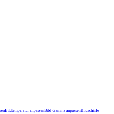
sen
Bildtemperatur anpassen
Bild-Gamma anpassen
Bildschärfe