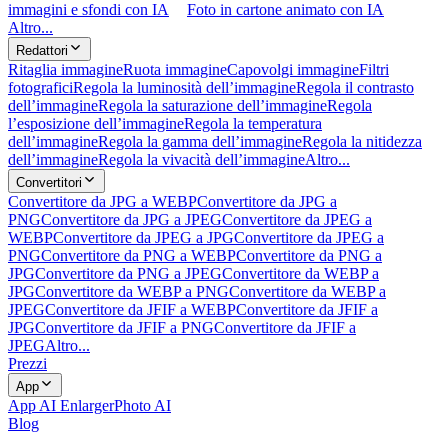
immagini e sfondi con IA
Foto in cartone animato con IA
Altro...
Redattori
Ritaglia immagine
Ruota immagine
Capovolgi immagine
Filtri
fotografici
Regola la luminosità dell’immagine
Regola il contrasto
dell’immagine
Regola la saturazione dell’immagine
Regola
l’esposizione dell’immagine
Regola la temperatura
dell’immagine
Regola la gamma dell’immagine
Regola la nitidezza
dell’immagine
Regola la vivacità dell’immagine
Altro...
Convertitori
Convertitore da JPG a WEBP
Convertitore da JPG a
PNG
Convertitore da JPG a JPEG
Convertitore da JPEG a
WEBP
Convertitore da JPEG a JPG
Convertitore da JPEG a
PNG
Convertitore da PNG a WEBP
Convertitore da PNG a
JPG
Convertitore da PNG a JPEG
Convertitore da WEBP a
JPG
Convertitore da WEBP a PNG
Convertitore da WEBP a
JPEG
Convertitore da JFIF a WEBP
Convertitore da JFIF a
JPG
Convertitore da JFIF a PNG
Convertitore da JFIF a
JPEG
Altro...
Prezzi
App
App AI Enlarger
Photo AI
Blog