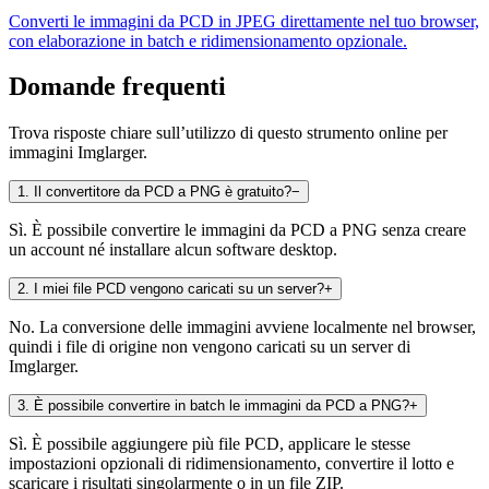
Converti le immagini da PCD in JPEG direttamente nel tuo browser,
con elaborazione in batch e ridimensionamento opzionale.
Domande frequenti
Trova risposte chiare sull’utilizzo di questo strumento online per
immagini Imglarger.
1
.
Il convertitore da PCD a PNG è gratuito?
−
Sì. È possibile convertire le immagini da PCD a PNG senza creare
un account né installare alcun software desktop.
2
.
I miei file PCD vengono caricati su un server?
+
No. La conversione delle immagini avviene localmente nel browser,
quindi i file di origine non vengono caricati su un server di
Imglarger.
3
.
È possibile convertire in batch le immagini da PCD a PNG?
+
Sì. È possibile aggiungere più file PCD, applicare le stesse
impostazioni opzionali di ridimensionamento, convertire il lotto e
scaricare i risultati singolarmente o in un file ZIP.