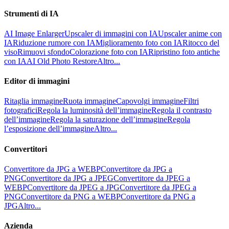
Strumenti di IA
AI Image Enlarger
Upscaler di immagini con IA
Upscaler anime con
IA
Riduzione rumore con IA
Miglioramento foto con IA
Ritocco del
viso
Rimuovi sfondo
Colorazione foto con IA
Ripristino foto antiche
con IA
AI Old Photo Restore
Altro...
Editor di immagini
Ritaglia immagine
Ruota immagine
Capovolgi immagine
Filtri
fotografici
Regola la luminosità dell’immagine
Regola il contrasto
dell’immagine
Regola la saturazione dell’immagine
Regola
l’esposizione dell’immagine
Altro...
Convertitori
Convertitore da JPG a WEBP
Convertitore da JPG a
PNG
Convertitore da JPG a JPEG
Convertitore da JPEG a
WEBP
Convertitore da JPEG a JPG
Convertitore da JPEG a
PNG
Convertitore da PNG a WEBP
Convertitore da PNG a
JPG
Altro...
Azienda