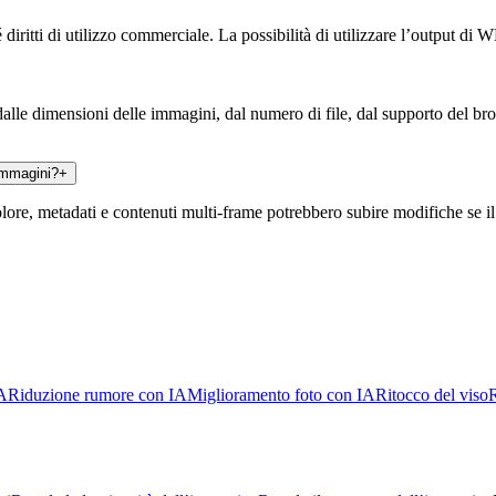
iritti di utilizzo commerciale. La possibilità di utilizzare l’output di 
dalle dimensioni delle immagini, dal numero di file, dal supporto del br
immagini?
+
e, metadati e contenuti multi-frame potrebbero subire modifiche se il f
IA
Riduzione rumore con IA
Miglioramento foto con IA
Ritocco del viso