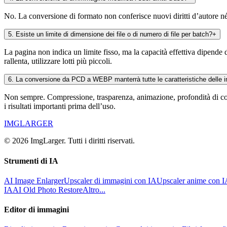
No. La conversione di formato non conferisce nuovi diritti d’autore né d
5
.
Esiste un limite di dimensione dei file o di numero di file per batch?
+
La pagina non indica un limite fisso, ma la capacità effettiva dipende 
rallenta, utilizzare lotti più piccoli.
6
.
La conversione da PCD a WEBP manterrà tutte le caratteristiche delle 
Non sempre. Compressione, trasparenza, animazione, profondità di color
i risultati importanti prima dell’uso.
IMGLARGER
© 2026 ImgLarger. Tutti i diritti riservati.
Strumenti di IA
AI Image Enlarger
Upscaler di immagini con IA
Upscaler anime con 
IA
AI Old Photo Restore
Altro...
Editor di immagini