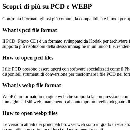
Scopri di più su PCD e WEBP
Confronta i formati, gli usi più comuni, la compatibilità e i modi per apr
What is pcd file format
Il PCD (Photo CD) è un formato sviluppato da Kodak per archiviare imm
supporta più risoluzioni della stessa immagine in un unico file, rendend
How to open pcd files
I file PCD possono essere aperti con software specializzati come il
disponibili strumenti di conversione per trasformare i file PCD nei for
What is webp file format
WebP è un formato immagine web che supporta la compressione con perdi
immagini sui siti web, mantenendo al contempo un livello adeguato di 
How to open webp files
Le versioni attuali dei principali browser web sono in grado di visua
essere utile con software e flussi di lavoro meno recenti.