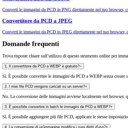
Converti le immagini da PCD in PNG direttamente nel tuo browser, c
Convertitore da PCD a JPEG
Converti le immagini da PCD in JPEG direttamente nel tuo browser, c
Domande frequenti
Trova risposte chiare sull’utilizzo di questo strumento online per imm
1
.
Il convertitore da PCD a WEBP è gratuito?
−
Sì. È possibile convertire le immagini da PCD a WEBP senza creare un
2
.
I miei file PCD vengono caricati su un server?
+
No. La conversione delle immagini avviene localmente nel browser, qui
3
.
È possibile convertire in batch le immagini da PCD a WEBP?
+
Sì. È possibile aggiungere più file PCD, applicare le stesse impostazion
4
.
La conversione di un'immagine modifica i suoi diritti d'uso?
+