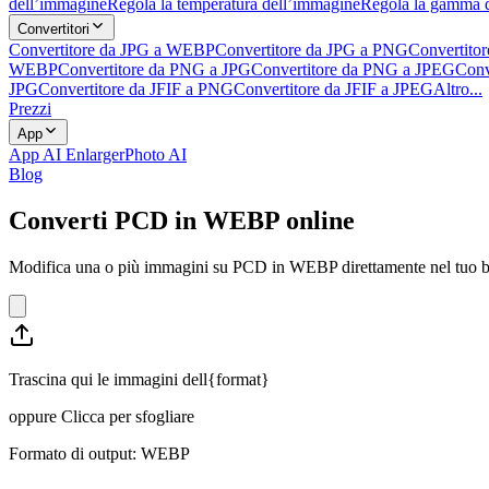
dell’immagine
Regola la temperatura dell’immagine
Regola la gamma 
Convertitori
Convertitore da JPG a WEBP
Convertitore da JPG a PNG
Convertito
WEBP
Convertitore da PNG a JPG
Convertitore da PNG a JPEG
Conv
JPG
Convertitore da JFIF a PNG
Convertitore da JFIF a JPEG
Altro...
Prezzi
App
App AI Enlarger
Photo AI
Blog
Converti PCD in WEBP online
Modifica una o più immagini su PCD in WEBP direttamente nel tuo brows
Trascina qui le immagini dell{format}
oppure
Clicca per sfogliare
Formato di output: WEBP