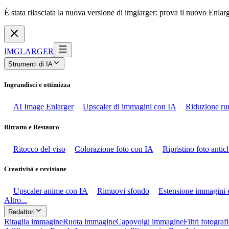
È stata rilasciata la nuova versione di imglarger: prova il nuovo Enlar
IMGLARGER
Strumenti di IA
Ingrandisci e ottimizza
AI Image Enlarger
Upscaler di immagini con IA
Riduzione ru
Ritratto e Restauro
Ritocco del viso
Colorazione foto con IA
Ripristino foto anti
Creatività e revisione
Upscaler anime con IA
Rimuovi sfondo
Estensione immagini 
Altro...
Redattori
Ritaglia immagine
Ruota immagine
Capovolgi immagine
Filtri fotografi