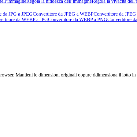
dell’immagine
Regola la nitidezza dell’immagine
Regola la vivacità del
re da JPG a JPEG
Convertitore da JPEG a WEBP
Convertitore da JPEG
ertitore da WEBP a JPG
Convertitore da WEBP a PNG
Convertitore 
er. Mantieni le dimensioni originali oppure ridimensiona il lotto in pi