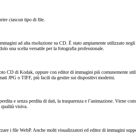
ire ciascun tipo di file.
agini ad alta risoluzione su CD. È stato ampiamente utilizzato negli ann
olo una scelta versatile per la fotografia professionale.
 Photo CD di Kodak, oppure con editor di immagini più comunemente ut
mati JPG o TIFF, più facili da gestire sui dispositivi moderni.
ta e senza perdita di dati, la trasparenza e l’animazione. Viene comun
qualità visiva.
lizzare i file WebP. Anche molti visualizzatori ed editor di immagini s