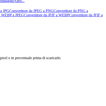
l’immagine
Altro...
 a JPG
Convertitore da JPEG a PNG
Convertitore da PNG a
da WEBP a JPEG
Convertitore da JFIF a WEBP
Convertitore da JFIF a
xel o in percentuale prima di scaricarlo.