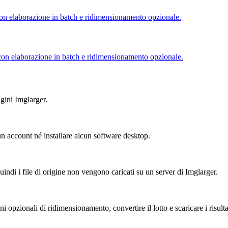
on elaborazione in batch e ridimensionamento opzionale.
on elaborazione in batch e ridimensionamento opzionale.
agini Imglarger.
 account né installare alcun software desktop.
ndi i file di origine non vengono caricati su un server di Imglarger.
i opzionali di ridimensionamento, convertire il lotto e scaricare i risulta